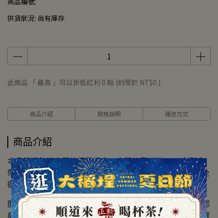
商品編號:
供貨狀況:
尚有庫存
此商品 「 最高 」可以折抵紅利
0
點 (約等於
NT$0
)
商品介紹
規格說明
運送方式
商品介紹
本品嚴選飽滿大顆的優質螺肉，肉質紮實鮮嫩，口感細膩，
帶來豐富的海洋鮮味。經過嚴格加工與滅菌處理，確保安全
衛生，品質穩定可靠。
開罐即食，方便快捷，無論是直接享用或搭配其他料理，都
能輕鬆提升餐桌美味。螺肉罐頭是忙碌生活中的理想美味選