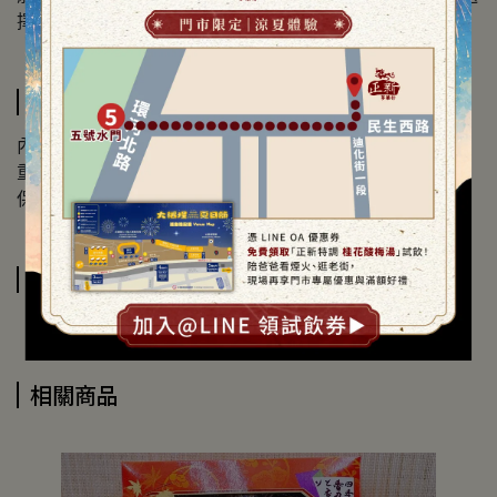
擇，讓您隨時享受鮮美海味的極致饗宴。
規格說明
內容物：螺肉
重量：420公克，固性物：150公克。
保存方式：詳見罐頭包裝
運送方式
相關商品