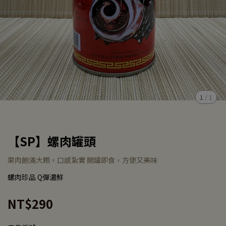
1
/
1
【SP】螺肉罐頭
果肉飽滿大顆，口感紮實 開罐即食，方便又美味
螺肉珍品 Q彈濃鮮
NT$290