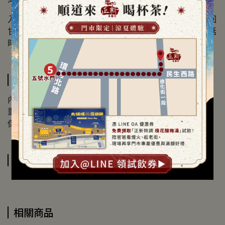
入口時先感受到淡淡薄荷清香，隨後是柚子果皮的芳香與回
甘，能讓口中保持清爽氣味。適合工作、開會或長時間談話
時當作小零嘴含用。
規格說明
內容物：無皮（黑色）八仙果
重量：300克
保存方式：乾燥，勿陽光直射
運送方式
相關商品