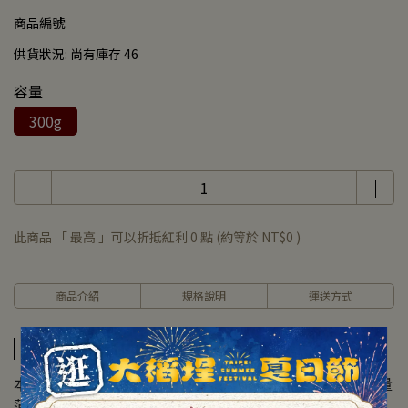
商品編號:
供貨狀況:
尚有庫存 46
容量
300g
此商品 「 最高 」可以折抵紅利
0
點 (約等於
NT$0
)
商品介紹
規格說明
運送方式
商品介紹
本品採用傳統工法，以柚子皮製成的無皮八仙果，搭配適量
薄荷等配方，保留水果本身的香氣與酸甜滋味。