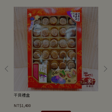
干貝禮盒
高
NT$1,400
NT