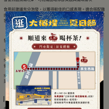
食用前建議充分泡發，以獲得較佳的口感表現。適合搭配雞
肉、排骨或海鮮一同燉湯、煲品，亦可依個人喜好加入蔬菜
等食材變化料理。
發泡方法：
Step1. 第一天先泡水冷藏。
Step2. 第二天水滾後放入，小火煮2–3分鐘，熄火悶約4小時
後換乾淨水冷藏。
Step3. 第三天以蔥、薑、料理酒簡單去腥後，即可依喜好入
菜。
規格說明
內容物：鯊魚皮