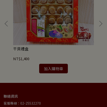
干貝禮盒
高
NT$1,400
NT
加入購物車
聯絡資訊
客服專線：02-25532270