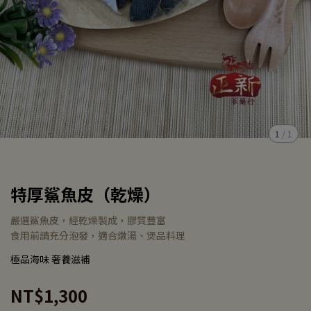
1
/
1
特厚鯊魚皮（乾燥）
嚴選鯊魚皮，經乾燥製成，膠質豐富
食用前請充分泡發，適合燉湯、煲品料理
極品海味 奢養滋補
NT$1,300