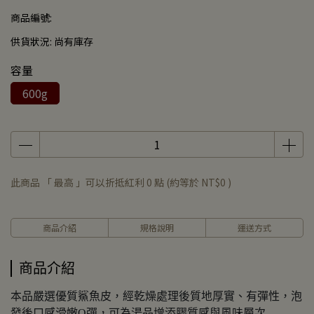
商品編號:
供貨狀況:
尚有庫存
容量
600g
此商品 「 最高 」可以折抵紅利
0
點 (約等於
NT$0
)
商品介紹
規格說明
運送方式
商品介紹
本品嚴選優質鯊魚皮，經乾燥處理後質地厚實、有彈性，泡
發後口感滑嫩Q彈，可為湯品增添膠質感與風味層次